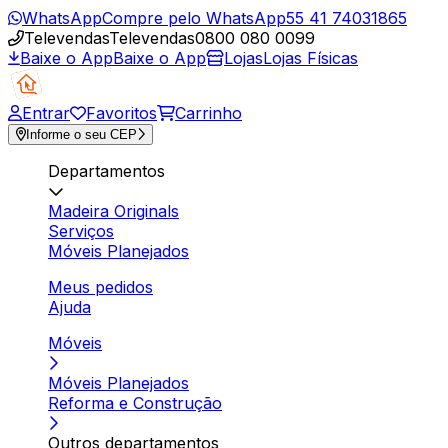
WhatsApp
Compre pelo WhatsApp
55 41 74031865
Televendas
Televendas
0800 080 0099
Baixe o App
Baixe o App
Lojas
Lojas Físicas
Entrar
Favoritos
Carrinho
Informe o seu CEP
Departamentos
Madeira Originals
Serviços
Móveis Planejados
Meus pedidos
Ajuda
Móveis
Móveis Planejados
Reforma e Construção
Outros departamentos