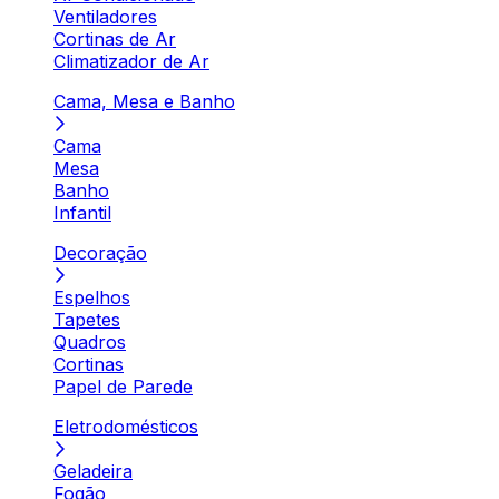
Ventiladores
Cortinas de Ar
Climatizador de Ar
Cama, Mesa e Banho
Cama
Mesa
Banho
Infantil
Decoração
Espelhos
Tapetes
Quadros
Cortinas
Papel de Parede
Eletrodomésticos
Geladeira
Fogão