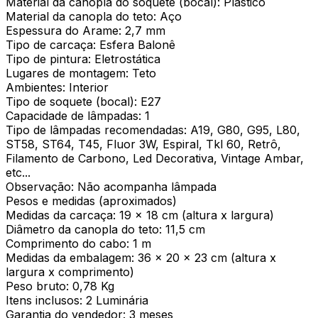
Material da canopla do soquete (bocal): Plástico
Material da canopla do teto: Aço
Espessura do Arame: 2,7 mm
Tipo de carcaça: Esfera Balonê
Tipo de pintura: Eletrostática
Lugares de montagem: Teto
Ambientes: Interior
Tipo de soquete (bocal): E27
Capacidade de lâmpadas: 1
Tipo de lâmpadas recomendadas: A19, G80, G95, L80,
ST58, ST64, T45, Fluor 3W, Espiral, Tkl 60, Retrô,
Filamento de Carbono, Led Decorativa, Vintage Ambar,
etc...
Observação: Não acompanha lâmpada
Pesos e medidas (aproximados)
Medidas da carcaça: 19 x 18 cm (altura x largura)
Diâmetro da canopla do teto: 11,5 cm
Comprimento do cabo: 1 m
Medidas da embalagem: 36 x 20 x 23 cm (altura x
largura x comprimento)
Peso bruto: 0,78 Kg
Itens inclusos: 2 Luminária
Garantia do vendedor: 3 meses