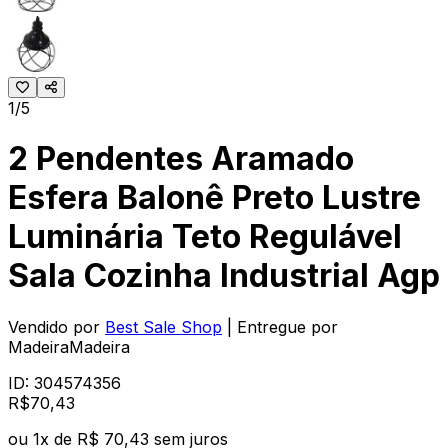
1/5
2 Pendentes Aramado
Esfera Balonê Preto Lustre
Luminária Teto Regulável
Sala Cozinha Industrial Agp
Vendido por
Best Sale Shop
| Entregue por
MadeiraMadeira
ID:
304574356
R$
70
,
43
ou
1
x de
R$ 70,43
sem juros