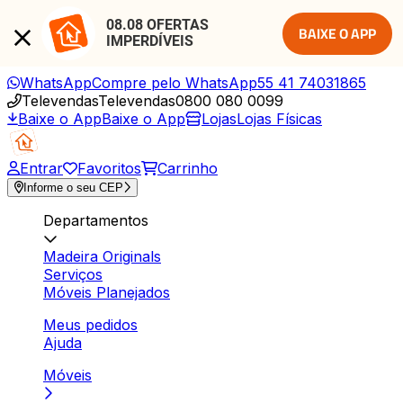
08.08 OFERTAS 
BAIXE O APP
IMPERDÍVEIS
WhatsApp
Compre pelo WhatsApp
55 41 74031865
Televendas
Televendas
0800 080 0099
Baixe o App
Baixe o App
Lojas
Lojas Físicas
Entrar
Favoritos
Carrinho
Informe o seu CEP
Departamentos
Madeira Originals
Serviços
Móveis Planejados
Meus pedidos
Ajuda
Móveis