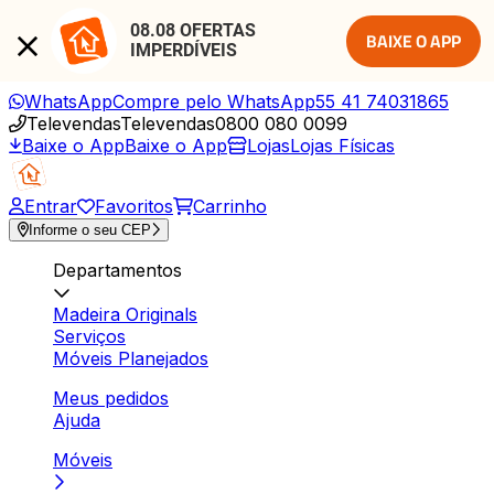
08.08 OFERTAS 
BAIXE O APP
IMPERDÍVEIS
WhatsApp
Compre pelo WhatsApp
55 41 74031865
Televendas
Televendas
0800 080 0099
Baixe o App
Baixe o App
Lojas
Lojas Físicas
Entrar
Favoritos
Carrinho
Informe o seu CEP
Departamentos
Madeira Originals
Serviços
Móveis Planejados
Meus pedidos
Ajuda
Móveis