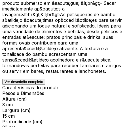
produto submerso em &aacute;gua; &lt;br&gt;- Secar
imediatamente ap&oacute;s a
lavagem.&lt;br&gt;&lt;br&gt;As petisqueiras de bambu
s&atilde;o &oacute;timas op&ccedil;&otilde;es para servir
adicionando um toque natural e sofisticado. Ideais para
uma variedade de alimentos e bebidas, desde petiscos e
entradas at&eacute; pratos principais e drinks, suas
formas ovais contribuem para uma
apresenta&ccedil;&atilde;o atraente. A textura e a
tonalidade do bambu acrescentam uma
sensa&ccedil;&atilde;o acolhedora e r&uacute;stica,
tornando-as perfeitas para receber familiares e amigos
ou servir em bares, restaurantes e lanchonetes.
Ver descrição completa
Características do produto
Pesos e Dimensões
Altura (cm)
3 cm
Largura (cm)
15 cm
Profundidade (cm)