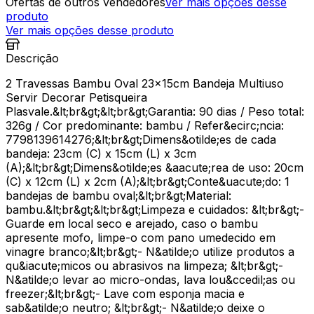
Ofertas de outros vendedores
Ver mais opções desse
produto
Ver mais opções desse produto
Descrição
2 Travessas Bambu Oval 23x15cm Bandeja Multiuso
Servir Decorar Petisqueira
Plasvale.&lt;br&gt;&lt;br&gt;Garantia: 90 dias / Peso total:
326g / Cor predominante: bambu / Refer&ecirc;ncia:
7798139614276;&lt;br&gt;Dimens&otilde;es de cada
bandeja: 23cm (C) x 15cm (L) x 3cm
(A);&lt;br&gt;Dimens&otilde;es &aacute;rea de uso: 20cm
(C) x 12cm (L) x 2cm (A);&lt;br&gt;Conte&uacute;do: 1
bandejas de bambu oval;&lt;br&gt;Material:
bambu.&lt;br&gt;&lt;br&gt;Limpeza e cuidados: &lt;br&gt;-
Guarde em local seco e arejado, caso o bambu
apresente mofo, limpe-o com pano umedecido em
vinagre branco;&lt;br&gt;- N&atilde;o utilize produtos a
qu&iacute;micos ou abrasivos na limpeza; &lt;br&gt;-
N&atilde;o levar ao micro-ondas, lava lou&ccedil;as ou
freezer;&lt;br&gt;- Lave com esponja macia e
sab&atilde;o neutro; &lt;br&gt;- N&atilde;o deixe o