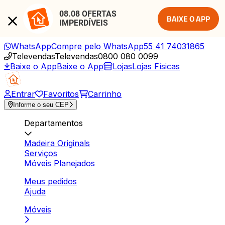
08.08 OFERTAS 
BAIXE O APP
IMPERDÍVEIS
WhatsApp
Compre pelo WhatsApp
55 41 74031865
Televendas
Televendas
0800 080 0099
Baixe o App
Baixe o App
Lojas
Lojas Físicas
Entrar
Favoritos
Carrinho
Informe o seu CEP
Departamentos
Madeira Originals
Serviços
Móveis Planejados
Meus pedidos
Ajuda
Móveis