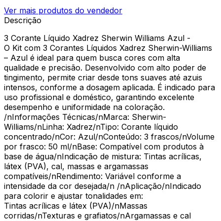
Ver mais produtos do vendedor
Descrição
3 Corante Líquido Xadrez Sherwin Williams Azul -
O Kit com 3 Corantes Líquidos Xadrez Sherwin-Williams
– Azul é ideal para quem busca cores com alta
qualidade e precisão. Desenvolvido com alto poder de
tingimento, permite criar desde tons suaves até azuis
intensos, conforme a dosagem aplicada. É indicado para
uso profissional e doméstico, garantindo excelente
desempenho e uniformidade na coloração.
/nInformações Técnicas/nMarca: Sherwin-
Williams/nLinha: Xadrez/nTipo: Corante líquido
concentrado/nCor: Azul/nConteúdo: 3 frascos/nVolume
por frasco: 50 ml/nBase: Compatível com produtos à
base de água/nIndicação de mistura: Tintas acrílicas,
látex (PVA), cal, massas e argamassas
compatíveis/nRendimento: Variável conforme a
intensidade da cor desejada/n /nAplicação/nIndicado
para colorir e ajustar tonalidades em:
Tintas acrílicas e látex (PVA)/nMassas
corridas/nTexturas e grafiatos/nArgamassas e cal