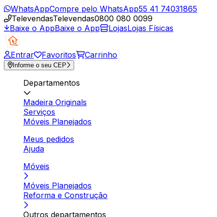
WhatsApp
Compre pelo WhatsApp
55 41 74031865
Televendas
Televendas
0800 080 0099
Baixe o App
Baixe o App
Lojas
Lojas Físicas
Entrar
Favoritos
Carrinho
Informe o seu CEP
Departamentos
Madeira Originals
Serviços
Móveis Planejados
Meus pedidos
Ajuda
Móveis
Móveis Planejados
Reforma e Construção
Outros departamentos