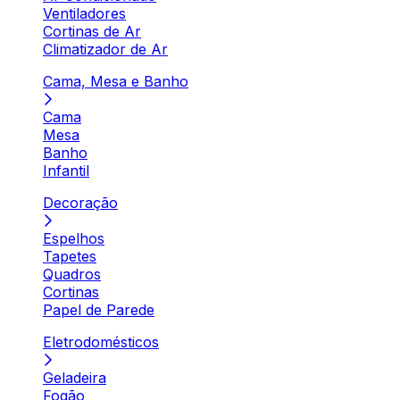
Ventiladores
Cortinas de Ar
Climatizador de Ar
Cama, Mesa e Banho
Cama
Mesa
Banho
Infantil
Decoração
Espelhos
Tapetes
Quadros
Cortinas
Papel de Parede
Eletrodomésticos
Geladeira
Fogão