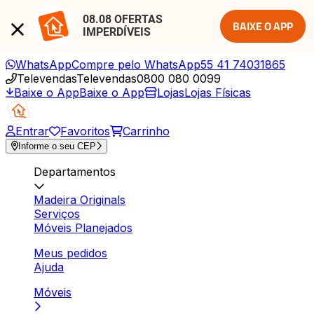
08.08 OFERTAS 
BAIXE O APP
IMPERDÍVEIS
WhatsApp
Compre pelo WhatsApp
55 41 74031865
Televendas
Televendas
0800 080 0099
Baixe o App
Baixe o App
Lojas
Lojas Físicas
Entrar
Favoritos
Carrinho
Informe o seu CEP
Departamentos
Madeira Originals
Serviços
Móveis Planejados
Meus pedidos
Ajuda
Móveis