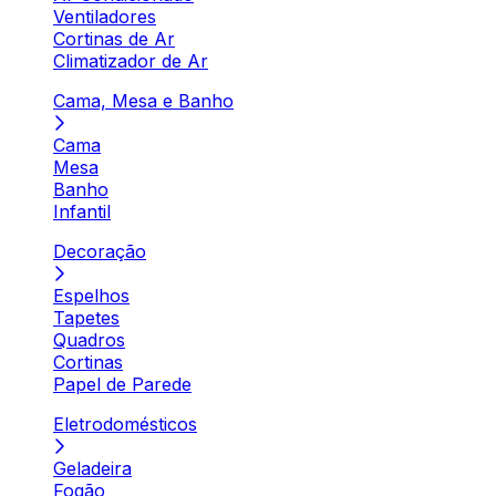
Ventiladores
Cortinas de Ar
Climatizador de Ar
Cama, Mesa e Banho
Cama
Mesa
Banho
Infantil
Decoração
Espelhos
Tapetes
Quadros
Cortinas
Papel de Parede
Eletrodomésticos
Geladeira
Fogão