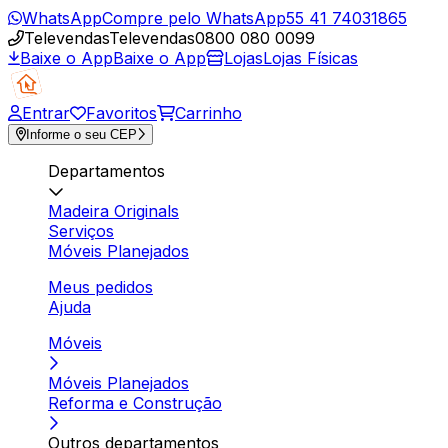
WhatsApp
Compre pelo WhatsApp
55 41 74031865
Televendas
Televendas
0800 080 0099
Baixe o App
Baixe o App
Lojas
Lojas Físicas
Entrar
Favoritos
Carrinho
Informe o seu CEP
Departamentos
Madeira Originals
Serviços
Móveis Planejados
Meus pedidos
Ajuda
Móveis
Móveis Planejados
Reforma e Construção
Outros departamentos