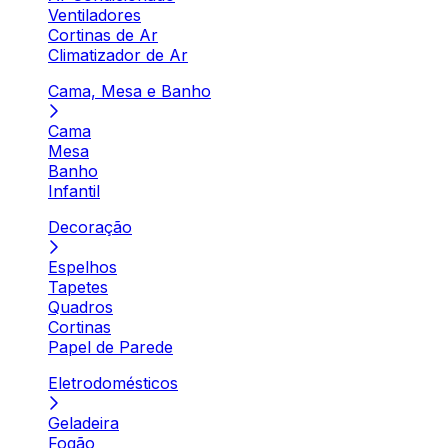
Ventiladores
Cortinas de Ar
Climatizador de Ar
Cama, Mesa e Banho
Cama
Mesa
Banho
Infantil
Decoração
Espelhos
Tapetes
Quadros
Cortinas
Papel de Parede
Eletrodomésticos
Geladeira
Fogão