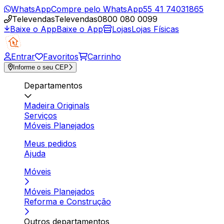
WhatsApp
Compre pelo WhatsApp
55 41 74031865
Televendas
Televendas
0800 080 0099
Baixe o App
Baixe o App
Lojas
Lojas Físicas
Entrar
Favoritos
Carrinho
Informe o seu CEP
Departamentos
Madeira Originals
Serviços
Móveis Planejados
Meus pedidos
Ajuda
Móveis
Móveis Planejados
Reforma e Construção
Outros departamentos