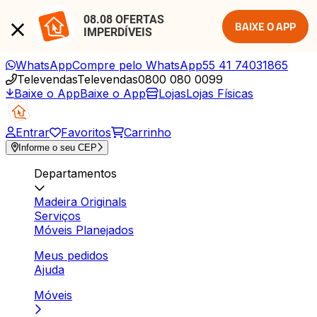
08.08 OFERTAS 
BAIXE O APP
IMPERDÍVEIS
WhatsApp
Compre pelo WhatsApp
55 41 74031865
Televendas
Televendas
0800 080 0099
Baixe o App
Baixe o App
Lojas
Lojas Físicas
Entrar
Favoritos
Carrinho
Informe o seu CEP
Departamentos
Madeira Originals
Serviços
Móveis Planejados
Meus pedidos
Ajuda
Móveis