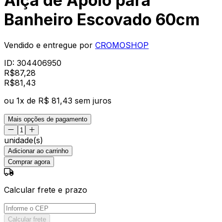
Alça de Apoio para
Banheiro Escovado 60cm
Vendido e entregue por
CROMOSHOP
ID:
304406950
R$
87,28
R$
81
,
43
ou
1
x de
R$ 81,43
sem juros
Mais opções de pagamento
unidade(s)
Adicionar ao carrinho
Comprar agora
Calcular frete e prazo
Calcular frete