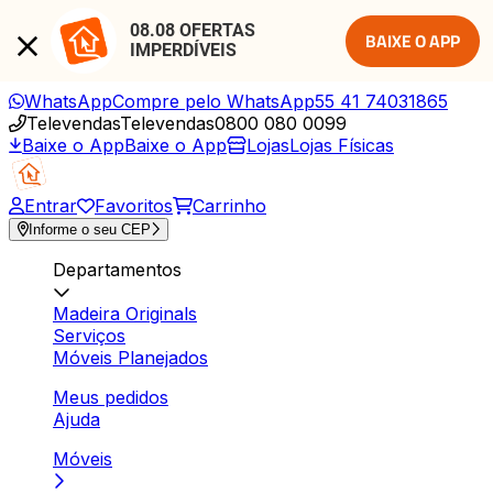
08.08 OFERTAS 
BAIXE O APP
IMPERDÍVEIS
WhatsApp
Compre pelo WhatsApp
55 41 74031865
Televendas
Televendas
0800 080 0099
Baixe o App
Baixe o App
Lojas
Lojas Físicas
Entrar
Favoritos
Carrinho
Informe o seu CEP
Departamentos
Madeira Originals
Serviços
Móveis Planejados
Meus pedidos
Ajuda
Móveis