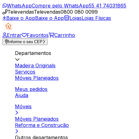
WhatsApp
Compre pelo WhatsApp
55 41 74031865
Televendas
Televendas
0800 080 0099
Baixe o App
Baixe o App
Lojas
Lojas Físicas
Entrar
Favoritos
Carrinho
Informe o seu CEP
Departamentos
Madeira Originals
Serviços
Móveis Planejados
Meus pedidos
Ajuda
Móveis
Móveis Planejados
Reforma e Construção
Outros departamentos