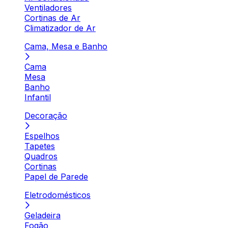
Ventiladores
Cortinas de Ar
Climatizador de Ar
Cama, Mesa e Banho
Cama
Mesa
Banho
Infantil
Decoração
Espelhos
Tapetes
Quadros
Cortinas
Papel de Parede
Eletrodomésticos
Geladeira
Fogão