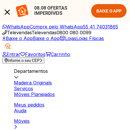
08.08 OFERTAS 
BAIXE O APP
IMPERDÍVEIS
WhatsApp
Compre pelo WhatsApp
55 41 74031865
Televendas
Televendas
0800 080 0099
Baixe o App
Baixe o App
Lojas
Lojas Físicas
Entrar
Favoritos
Carrinho
Informe o seu CEP
Departamentos
Madeira Originals
Serviços
Móveis Planejados
Meus pedidos
Ajuda
Móveis