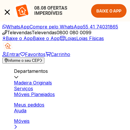
08.08 OFERTAS 
BAIXE O APP
IMPERDÍVEIS
WhatsApp
Compre pelo WhatsApp
55 41 74031865
Televendas
Televendas
0800 080 0099
Baixe o App
Baixe o App
Lojas
Lojas Físicas
Entrar
Favoritos
Carrinho
Informe o seu CEP
Departamentos
Madeira Originals
Serviços
Móveis Planejados
Meus pedidos
Ajuda
Móveis