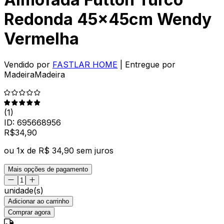
Redonda 45x45cm Wendy
Vermelha
Vendido por
FASTLAR HOME
| Entregue por
MadeiraMadeira
(
1
)
ID:
695668956
R$
34
,
90
ou
1
x de
R$ 34,90
sem juros
Mais opções de pagamento
unidade(s)
Adicionar ao carrinho
Comprar agora