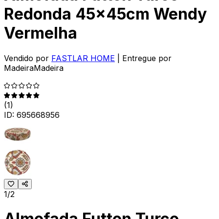
Redonda 45x45cm Wendy
Vermelha
Vendido por
FASTLAR HOME
| Entregue por
MadeiraMadeira
(
1
)
ID:
695668956
1/2
Almofada Futton Turco