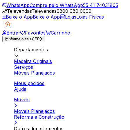
WhatsApp
Compre pelo WhatsApp
55 41 74031865
Televendas
Televendas
0800 080 0099
Baixe o App
Baixe o App
Lojas
Lojas Físicas
Entrar
Favoritos
Carrinho
Informe o seu CEP
Departamentos
Madeira Originals
Serviços
Móveis Planejados
Meus pedidos
Ajuda
Móveis
Móveis Planejados
Reforma e Construção
Outros departamentos