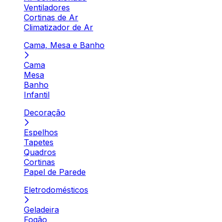
Ventiladores
Cortinas de Ar
Climatizador de Ar
Cama, Mesa e Banho
Cama
Mesa
Banho
Infantil
Decoração
Espelhos
Tapetes
Quadros
Cortinas
Papel de Parede
Eletrodomésticos
Geladeira
Fogão