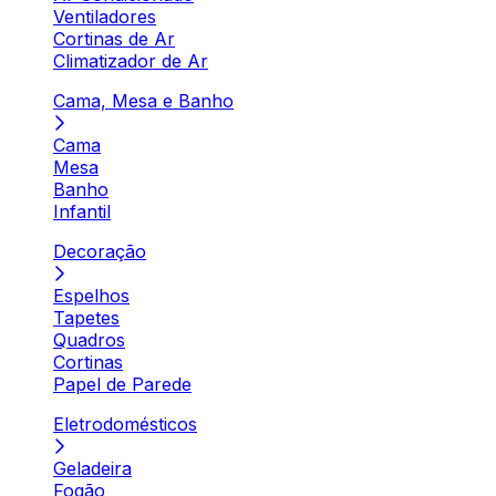
Ventiladores
Cortinas de Ar
Climatizador de Ar
Cama, Mesa e Banho
Cama
Mesa
Banho
Infantil
Decoração
Espelhos
Tapetes
Quadros
Cortinas
Papel de Parede
Eletrodomésticos
Geladeira
Fogão