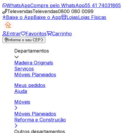
WhatsApp
Compre pelo WhatsApp
55 41 74031865
Televendas
Televendas
0800 080 0099
Baixe o App
Baixe o App
Lojas
Lojas Físicas
Entrar
Favoritos
Carrinho
Informe o seu CEP
Departamentos
Madeira Originals
Serviços
Móveis Planejados
Meus pedidos
Ajuda
Móveis
Móveis Planejados
Reforma e Construção
Outros departamentos