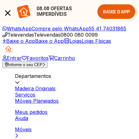
08.08 OFERTAS 
BAIXE O APP
IMPERDÍVEIS
WhatsApp
Compre pelo WhatsApp
55 41 74031865
Televendas
Televendas
0800 080 0099
Baixe o App
Baixe o App
Lojas
Lojas Físicas
Entrar
Favoritos
Carrinho
Informe o seu CEP
Departamentos
Madeira Originals
Serviços
Móveis Planejados
Meus pedidos
Ajuda
Móveis