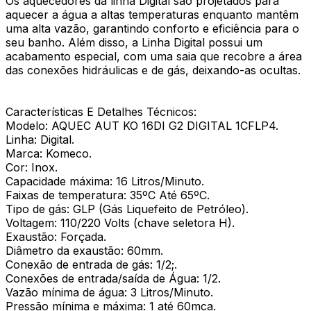
Os aquecedores da linha Digital são projetados para
aquecer a água a altas temperaturas enquanto mantêm
uma alta vazão, garantindo conforto e eficiência para o
seu banho. Além disso, a Linha Digital possui um
acabamento especial, com uma saia que recobre a área
das conexões hidráulicas e de gás, deixando-as ocultas.
Características E Detalhes Técnicos:
Modelo: AQUEC AUT KO 16DI G2 DIGITAL 1CFLP4.
Linha: Digital.
Marca: Komeco.
Cor: Inox.
Capacidade máxima: 16 Litros/Minuto.
Faixas de temperatura: 35ºC Até 65ºC.
Tipo de gás: GLP (Gás Liquefeito de Petróleo).
Voltagem: 110/220 Volts (chave seletora H).
Exaustão: Forçada.
Diâmetro da exaustão: 60mm.
Conexão de entrada de gás: 1/2;.
Conexões de entrada/saída de Água: 1/2.
Vazão mínima de água: 3 Litros/Minuto.
Pressão mínima e máxima: 1 até 60mca.