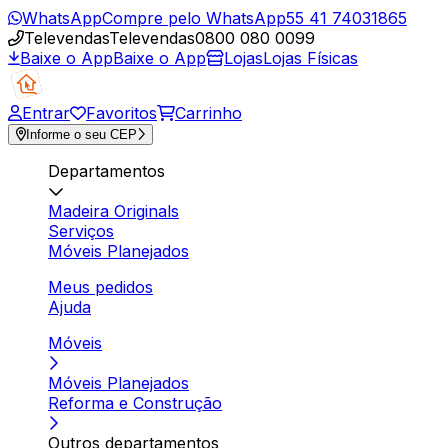
WhatsApp
Compre pelo WhatsApp
55 41 74031865
Televendas
Televendas
0800 080 0099
Baixe o App
Baixe o App
Lojas
Lojas Físicas
Entrar
Favoritos
Carrinho
Informe o seu CEP
Departamentos
Madeira Originals
Serviços
Móveis Planejados
Meus pedidos
Ajuda
Móveis
Móveis Planejados
Reforma e Construção
Outros departamentos