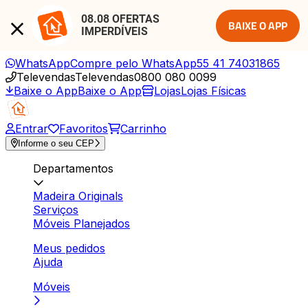
08.08 OFERTAS 
BAIXE O APP
IMPERDÍVEIS
WhatsApp
Compre pelo WhatsApp
55 41 74031865
Televendas
Televendas
0800 080 0099
Baixe o App
Baixe o App
Lojas
Lojas Físicas
Entrar
Favoritos
Carrinho
Informe o seu CEP
Departamentos
Madeira Originals
Serviços
Móveis Planejados
Meus pedidos
Ajuda
Móveis