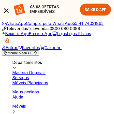
08.08 OFERTAS 
BAIXE O APP
IMPERDÍVEIS
WhatsApp
Compre pelo WhatsApp
55 41 74031865
Televendas
Televendas
0800 080 0099
Baixe o App
Baixe o App
Lojas
Lojas Físicas
Entrar
Favoritos
Carrinho
Informe o seu CEP
Departamentos
Madeira Originals
Serviços
Móveis Planejados
Meus pedidos
Ajuda
Móveis