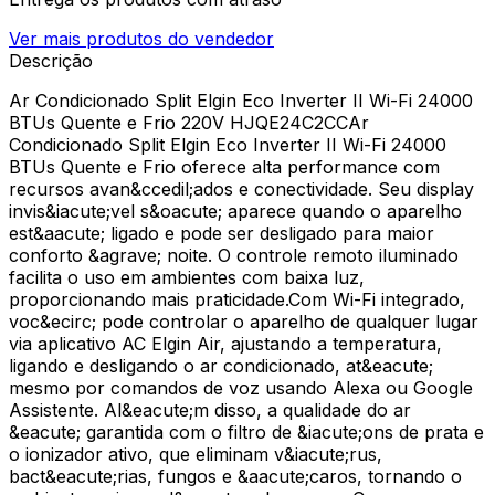
Ver mais produtos do vendedor
Descrição
Ar Condicionado Split Elgin Eco Inverter II Wi-Fi 24000
BTUs Quente e Frio 220V HJQE24C2CCAr
Condicionado Split Elgin Eco Inverter II Wi-Fi 24000
BTUs Quente e Frio oferece alta performance com
recursos avan&ccedil;ados e conectividade. Seu display
invis&iacute;vel s&oacute; aparece quando o aparelho
est&aacute; ligado e pode ser desligado para maior
conforto &agrave; noite. O controle remoto iluminado
facilita o uso em ambientes com baixa luz,
proporcionando mais praticidade.Com Wi-Fi integrado,
voc&ecirc; pode controlar o aparelho de qualquer lugar
via aplicativo AC Elgin Air, ajustando a temperatura,
ligando e desligando o ar condicionado, at&eacute;
mesmo por comandos de voz usando Alexa ou Google
Assistente. Al&eacute;m disso, a qualidade do ar
&eacute; garantida com o filtro de &iacute;ons de prata e
o ionizador ativo, que eliminam v&iacute;rus,
bact&eacute;rias, fungos e &aacute;caros, tornando o