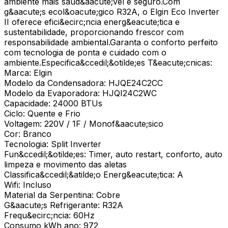
ambiente mais saud&aacute;vel e seguro.Com
g&aacute;s ecol&oacute;gico R32A, o Elgin Eco Inverter
II oferece efici&ecirc;ncia energ&eacute;tica e
sustentabilidade, proporcionando frescor com
responsabilidade ambiental.Garanta o conforto perfeito
com tecnologia de ponta e cuidado com o
ambiente.Especifica&ccedil;&otilde;es T&eacute;cnicas:
Marca: Elgin
Modelo da Condensadora: HJQE24C2CC
Modelo da Evaporadora: HJQI24C2WC
Capacidade: 24000 BTUs
Ciclo: Quente e Frio
Voltagem: 220V / 1F / Monof&aacute;sico
Cor: Branco
Tecnologia: Split Inverter
Fun&ccedil;&otilde;es: Timer, auto restart, conforto, auto
limpeza e movimento das aletas
Classifica&ccedil;&atilde;o Energ&eacute;tica: A
Wifi: Incluso
Material da Serpentina: Cobre
G&aacute;s Refrigerante: R32A
Frequ&ecirc;ncia: 60Hz
Consumo kWh ano: 972