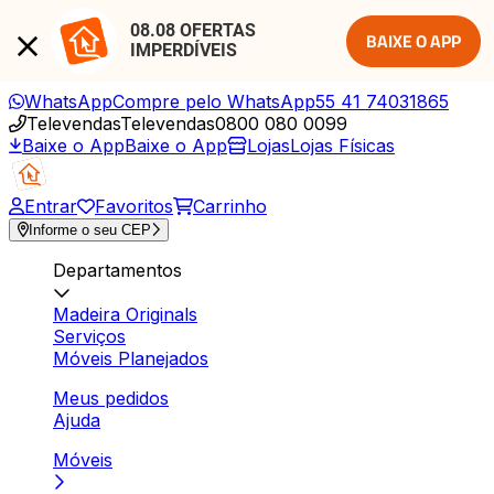
08.08 OFERTAS 
BAIXE O APP
IMPERDÍVEIS
WhatsApp
Compre pelo WhatsApp
55 41 74031865
Televendas
Televendas
0800 080 0099
Baixe o App
Baixe o App
Lojas
Lojas Físicas
Entrar
Favoritos
Carrinho
Informe o seu CEP
Departamentos
Madeira Originals
Serviços
Móveis Planejados
Meus pedidos
Ajuda
Móveis