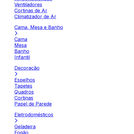
Ventiladores
Cortinas de Ar
Climatizador de Ar
Cama, Mesa e Banho
Cama
Mesa
Banho
Infantil
Decoração
Espelhos
Tapetes
Quadros
Cortinas
Papel de Parede
Eletrodomésticos
Geladeira
Fogão