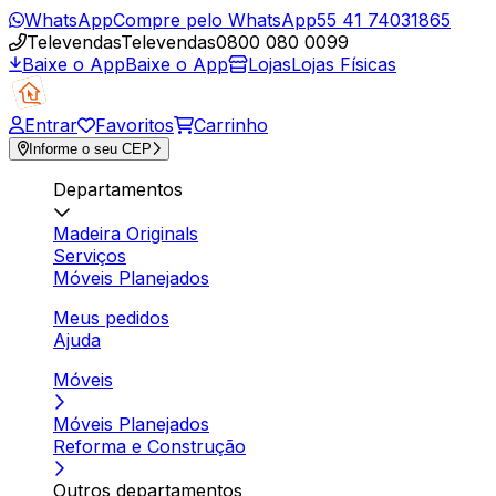
WhatsApp
Compre pelo WhatsApp
55 41 74031865
Televendas
Televendas
0800 080 0099
Baixe o App
Baixe o App
Lojas
Lojas Físicas
Entrar
Favoritos
Carrinho
Informe o seu CEP
Departamentos
Madeira Originals
Serviços
Móveis Planejados
Meus pedidos
Ajuda
Móveis
Móveis Planejados
Reforma e Construção
Outros departamentos