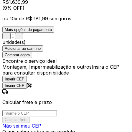
R$
1.639
,
99
(9% OFF)
ou
10
x de
R$ 181,99
sem juros
Mais opções de pagamento
unidade(s)
Adicionar ao carrinho
Comprar agora
Encontre o serviço ideal
Montagem, Impermeabilização e outros
Insira o CEP
para consultar disponibilidade
Inserir CEP
Inserir CEP
Calcular frete e prazo
Calcular frete
Não sei meu CEP
O que saber sobre esse produto