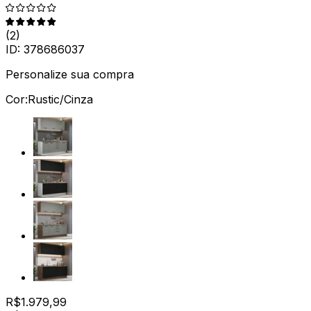
(
2
)
ID:
378686037
Personalize sua compra
Cor:
Rustic/Cinza
R$
1.979,99