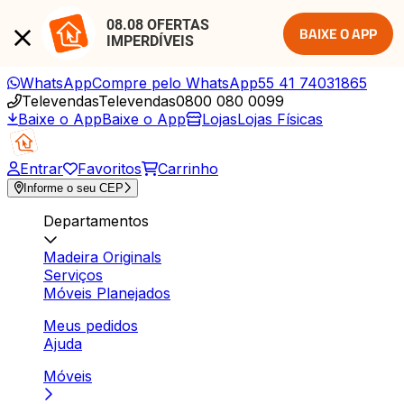
08.08 OFERTAS 
BAIXE O APP
IMPERDÍVEIS
WhatsApp
Compre pelo WhatsApp
55 41 74031865
Televendas
Televendas
0800 080 0099
Baixe o App
Baixe o App
Lojas
Lojas Físicas
Entrar
Favoritos
Carrinho
Informe o seu CEP
Departamentos
Madeira Originals
Serviços
Móveis Planejados
Meus pedidos
Ajuda
Móveis