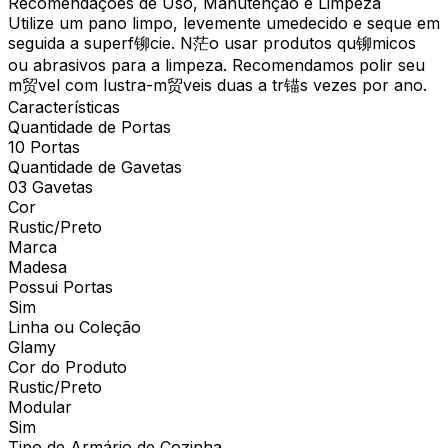
Recomendações de Uso, Manutenção e Limpeza
Utilize um pano limpo, levemente umedecido e seque em
seguida a superf铆cie. N茫o usar produtos qu铆micos
ou abrasivos para a limpeza. Recomendamos polir seu
m贸vel com lustra-m贸veis duas a tr锚s vezes por ano.
Características
Quantidade de Portas
10 Portas
Quantidade de Gavetas
03 Gavetas
Cor
Rustic/Preto
Marca
Madesa
Possui Portas
Sim
Linha ou Coleção
Glamy
Cor do Produto
Rustic/Preto
Modular
Sim
Tipo de Armário de Cozinha