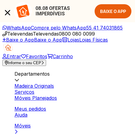
08.08 OFERTAS 
BAIXE O APP
IMPERDÍVEIS
WhatsApp
Compre pelo WhatsApp
55 41 74031865
Televendas
Televendas
0800 080 0099
Baixe o App
Baixe o App
Lojas
Lojas Físicas
Entrar
Favoritos
Carrinho
Informe o seu CEP
Departamentos
Madeira Originals
Serviços
Móveis Planejados
Meus pedidos
Ajuda
Móveis