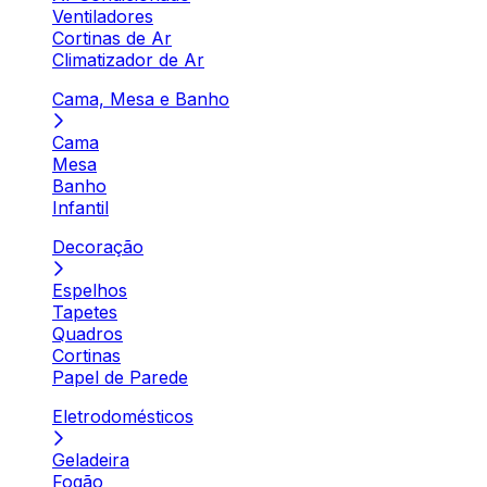
Ventiladores
Cortinas de Ar
Climatizador de Ar
Cama, Mesa e Banho
Cama
Mesa
Banho
Infantil
Decoração
Espelhos
Tapetes
Quadros
Cortinas
Papel de Parede
Eletrodomésticos
Geladeira
Fogão