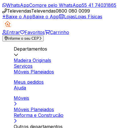
WhatsApp
Compre pelo WhatsApp
55 41 74031865
Televendas
Televendas
0800 080 0099
Baixe o App
Baixe o App
Lojas
Lojas Físicas
Entrar
Favoritos
Carrinho
Informe o seu CEP
Departamentos
Madeira Originals
Serviços
Móveis Planejados
Meus pedidos
Ajuda
Móveis
Móveis Planejados
Reforma e Construção
Outros departamentos