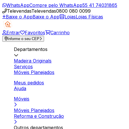
WhatsApp
Compre pelo WhatsApp
55 41 74031865
Televendas
Televendas
0800 080 0099
Baixe o App
Baixe o App
Lojas
Lojas Físicas
Entrar
Favoritos
Carrinho
Informe o seu CEP
Departamentos
Madeira Originals
Serviços
Móveis Planejados
Meus pedidos
Ajuda
Móveis
Móveis Planejados
Reforma e Construção
Outros departamentos