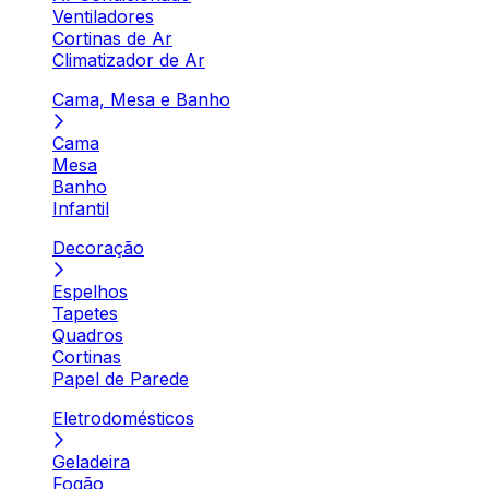
Ventiladores
Cortinas de Ar
Climatizador de Ar
Cama, Mesa e Banho
Cama
Mesa
Banho
Infantil
Decoração
Espelhos
Tapetes
Quadros
Cortinas
Papel de Parede
Eletrodomésticos
Geladeira
Fogão