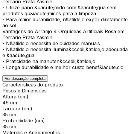
Terrário Prata Yasmin:
- Utilize pano &uacute;mido com &aacute;gua sem
produtos qu&iacute;micos para a limpeza
- Para maior durabilidade, n&atilde;o expor diretamente
ao sol
Vantagens do Arranjo 4 Orquídeas Artificiais Rosa em
Terrário Prata Yasmin:
- N&atilde;o necessita de cuidados manuais
- N&atilde;o necessita ilumina&ccedil;&atilde;o adequada
e &aacute;gua
- Praticidade na manuten&ccedil;&atilde;o
- Longa durabilidade e melhor custo benef&iacute;cio
Ver descrição completa
Características do produto
Pesos e Dimensões
Altura (cm)
46 cm
Largura (cm)
35 cm
Profundidade (cm)
35 cm
Materiais e Acabamentos