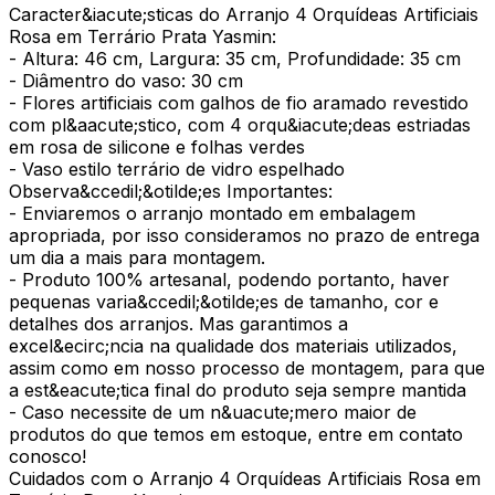
Caracter&iacute;sticas do Arranjo 4 Orquídeas Artificiais
Rosa em Terrário Prata Yasmin:
- Altura: 46 cm, Largura: 35 cm, Profundidade: 35 cm
- Diâmentro do vaso: 30 cm
- Flores artificiais com galhos de fio aramado revestido
com pl&aacute;stico, com 4 orqu&iacute;deas estriadas
em rosa de silicone e folhas verdes
- Vaso estilo terrário de vidro espelhado
Observa&ccedil;&otilde;es Importantes:
- Enviaremos o arranjo montado em embalagem
apropriada, por isso consideramos no prazo de entrega
um dia a mais para montagem.
- Produto 100% artesanal, podendo portanto, haver
pequenas varia&ccedil;&otilde;es de tamanho, cor e
detalhes dos arranjos. Mas garantimos a
excel&ecirc;ncia na qualidade dos materiais utilizados,
assim como em nosso processo de montagem, para que
a est&eacute;tica final do produto seja sempre mantida
- Caso necessite de um n&uacute;mero maior de
produtos do que temos em estoque, entre em contato
conosco!
Cuidados com o Arranjo 4 Orquídeas Artificiais Rosa em