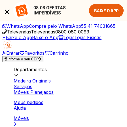
08.08 OFERTAS 
BAIXE O APP
IMPERDÍVEIS
WhatsApp
Compre pelo WhatsApp
55 41 74031865
Televendas
Televendas
0800 080 0099
Baixe o App
Baixe o App
Lojas
Lojas Físicas
Entrar
Favoritos
Carrinho
Informe o seu CEP
Departamentos
Madeira Originals
Serviços
Móveis Planejados
Meus pedidos
Ajuda
Móveis