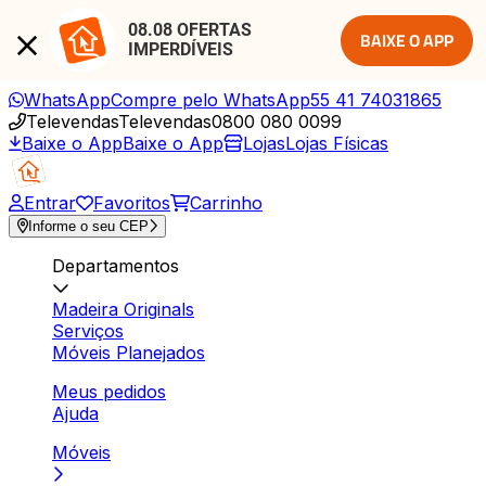
08.08 OFERTAS 
BAIXE O APP
IMPERDÍVEIS
WhatsApp
Compre pelo WhatsApp
55 41 74031865
Televendas
Televendas
0800 080 0099
Baixe o App
Baixe o App
Lojas
Lojas Físicas
Entrar
Favoritos
Carrinho
Informe o seu CEP
Departamentos
Madeira Originals
Serviços
Móveis Planejados
Meus pedidos
Ajuda
Móveis