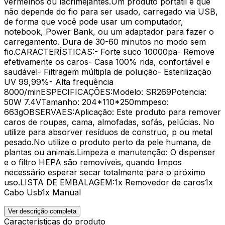
vermelhos ou lacrimejantes.Um produto portátil e que
não depende do fio para ser usado, carregado via USB,
de forma que você pode usar um computador,
notebook, Power Bank, ou um adaptador para fazer o
carregamento. Dura de 30-60 minutos no modo sem
fio.CARACTERÍSTICAS:- Forte suco 10000pa- Remove
efetivamente os caros- Casa 100% rida, confortável e
saudável- Filtragem múltipla de poluição- Esterilização
UV 99,99%- Alta frequência
8000/minESPECIFICAÇÕES:Modelo: SR269Potencia:
50W 7.4VTamanho: 204*110*250mmpeso:
663gOBSERVAES:Aplicação: Este produto para remover
caros de roupas, cama, almofadas, sofás, pelúcias. No
utilize para absorver resíduos de construo, p ou metal
pesado.No utilize o produto perto da pele humana, de
plantas ou animais.Limpeza e manutenção: O dispenser
e o filtro HEPA são removíveis, quando limpos
necessário esperar secar totalmente para o próximo
uso.LISTA DE EMBALAGEM:1x Removedor de caros1x
Cabo Usb1x Manual
Ver descrição completa
Características do produto