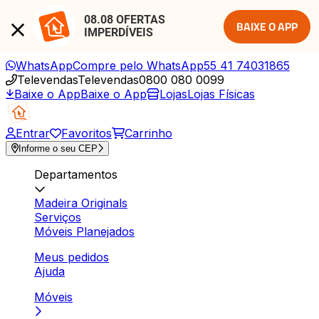
08.08 OFERTAS 
BAIXE O APP
IMPERDÍVEIS
WhatsApp
Compre pelo WhatsApp
55 41 74031865
Televendas
Televendas
0800 080 0099
Baixe o App
Baixe o App
Lojas
Lojas Físicas
Entrar
Favoritos
Carrinho
Informe o seu CEP
Departamentos
Madeira Originals
Serviços
Móveis Planejados
Meus pedidos
Ajuda
Móveis