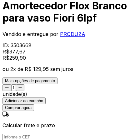
Amortecedor Flox Branco
para vaso Fiori 6lpf
Vendido e entregue por
PRODUZA
ID:
3503668
R$
377,67
R$
259
,
90
ou
2
x de
R$ 129,95
sem juros
Mais opções de pagamento
unidade(s)
Adicionar ao carrinho
Comprar agora
Calcular frete e prazo