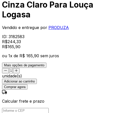
Cinza Claro Para Louça
Logasa
Vendido e entregue por
PRODUZA
ID:
3182583
R$
244,33
R$
165
,
90
ou
1
x de
R$ 165,90
sem juros
Mais opções de pagamento
unidade(s)
Adicionar ao carrinho
Comprar agora
Calcular frete e prazo