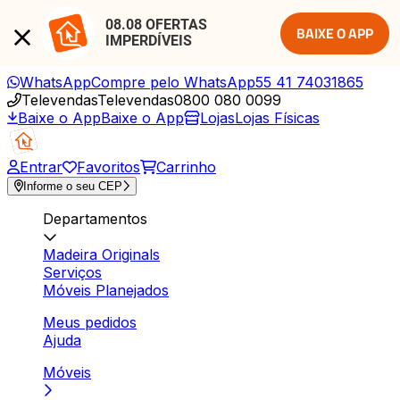
08.08 OFERTAS 
BAIXE O APP
IMPERDÍVEIS
WhatsApp
Compre pelo WhatsApp
55 41 74031865
Televendas
Televendas
0800 080 0099
Baixe o App
Baixe o App
Lojas
Lojas Físicas
Entrar
Favoritos
Carrinho
Informe o seu CEP
Departamentos
Madeira Originals
Serviços
Móveis Planejados
Meus pedidos
Ajuda
Móveis