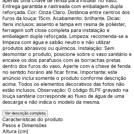
apenas uma chave de fenda para instalar no vaso.
Entrega garantida e rastreada com embalagem dupla
reforçada. Cor: Cinza Claro. Distância entre centros dos
furos da louça: 15cm. Acabamento: brilhante. Dicas:
Itens inclusos: assento e tampa em resina de poliéster,
ferragem soft close completa para instalação e
embalagem dupla reforçada. Limpeza: recomenda-se a
limpeza com água e sabão neutro e não utilizar
produtos abrasivos ou químicos. Instalação: Sem
desmontar o produto, posicione sobre o vaso sanitário e
encaixe os dois parafusos com as borrachas pretas
dentro dos furos do vaso. Aperte com a chave de fenda
no sentido horário até ficar firme. Importante: este
anúncio inclui somente o produto conforme descrição
acima. Todos os elementos decorativos das fotos não
estão inclusos. Observação: O código 6LPF gravado na
louça sanitária corresponde ao fluxo de água de uma
descarga e não indica o modelo da mesma.
Ver descrição completa
Características do produto
Pesos e Dimensões
Altura (cm)