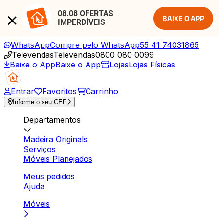
08.08 OFERTAS 
BAIXE O APP
IMPERDÍVEIS
WhatsApp
Compre pelo WhatsApp
55 41 74031865
Televendas
Televendas
0800 080 0099
Baixe o App
Baixe o App
Lojas
Lojas Físicas
Entrar
Favoritos
Carrinho
Informe o seu CEP
Departamentos
Madeira Originals
Serviços
Móveis Planejados
Meus pedidos
Ajuda
Móveis