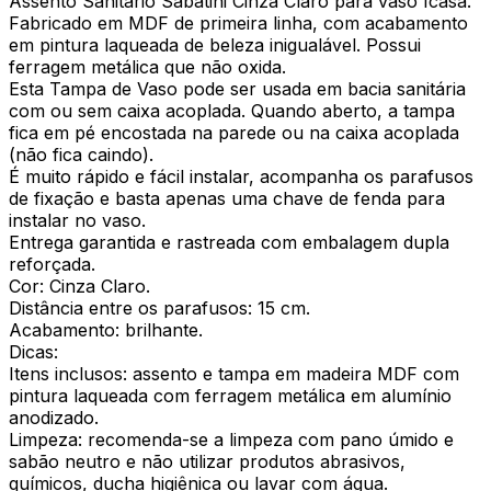
Assento Sanitário Sabatini Cinza Claro para vaso Icasa.
Fabricado em MDF de primeira linha, com acabamento
em pintura laqueada de beleza inigualável. Possui
ferragem metálica que não oxida.
Esta Tampa de Vaso pode ser usada em bacia sanitária
com ou sem caixa acoplada. Quando aberto, a tampa
fica em pé encostada na parede ou na caixa acoplada
(não fica caindo).
É muito rápido e fácil instalar, acompanha os parafusos
de fixação e basta apenas uma chave de fenda para
instalar no vaso.
Entrega garantida e rastreada com embalagem dupla
reforçada.
Cor: Cinza Claro.
Distância entre os parafusos: 15 cm.
Acabamento: brilhante.
Dicas:
Itens inclusos: assento e tampa em madeira MDF com
pintura laqueada com ferragem metálica em alumínio
anodizado.
Limpeza: recomenda-se a limpeza com pano úmido e
sabão neutro e não utilizar produtos abrasivos,
químicos, ducha higiênica ou lavar com água.