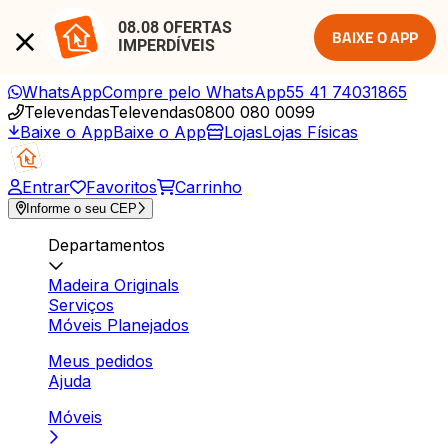
08.08 OFERTAS 
BAIXE O APP
IMPERDÍVEIS
WhatsApp
Compre pelo WhatsApp
55 41 74031865
Televendas
Televendas
0800 080 0099
Baixe o App
Baixe o App
Lojas
Lojas Físicas
Entrar
Favoritos
Carrinho
Informe o seu CEP
Departamentos
Madeira Originals
Serviços
Móveis Planejados
Meus pedidos
Ajuda
Móveis