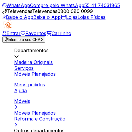
WhatsApp
Compre pelo WhatsApp
55 41 74031865
Televendas
Televendas
0800 080 0099
Baixe o App
Baixe o App
Lojas
Lojas Físicas
Entrar
Favoritos
Carrinho
Informe o seu CEP
Departamentos
Madeira Originals
Serviços
Móveis Planejados
Meus pedidos
Ajuda
Móveis
Móveis Planejados
Reforma e Construção
Outros departamentos