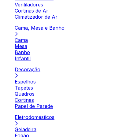
Ventiladores
Cortinas de Ar
Climatizador de Ar
Cama, Mesa e Banho
Cama
Mesa
Banho
Infantil
Decoração
Espelhos
Tapetes
Quadros
Cortinas
Papel de Parede
Eletrodomésticos
Geladeira
Fogão