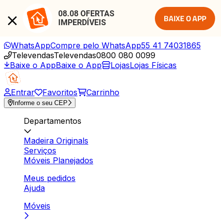
08.08 OFERTAS 
BAIXE O APP
IMPERDÍVEIS
WhatsApp
Compre pelo WhatsApp
55 41 74031865
Televendas
Televendas
0800 080 0099
Baixe o App
Baixe o App
Lojas
Lojas Físicas
Entrar
Favoritos
Carrinho
Informe o seu CEP
Departamentos
Madeira Originals
Serviços
Móveis Planejados
Meus pedidos
Ajuda
Móveis