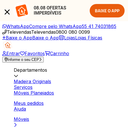
08.08 OFERTAS 
BAIXE O APP
IMPERDÍVEIS
WhatsApp
Compre pelo WhatsApp
55 41 74031865
Televendas
Televendas
0800 080 0099
Baixe o App
Baixe o App
Lojas
Lojas Físicas
Entrar
Favoritos
Carrinho
Informe o seu CEP
Departamentos
Madeira Originals
Serviços
Móveis Planejados
Meus pedidos
Ajuda
Móveis