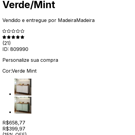
Verde/Mint
Vendido e entregue por
MadeiraMadeira
(
21
)
ID:
809990
Personalize sua compra
Cor:
Verde Mint
R$
658,77
R$
399
,
97
(15% OFF)