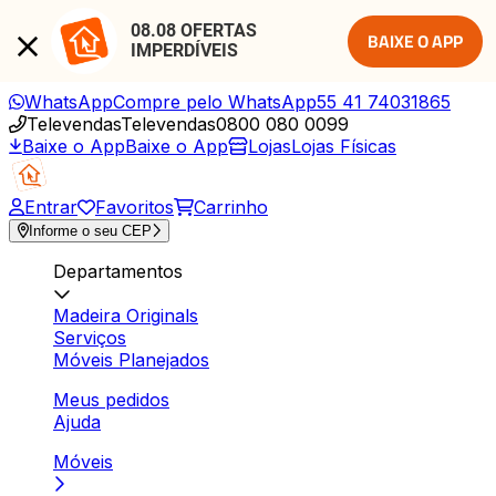
08.08 OFERTAS 
BAIXE O APP
IMPERDÍVEIS
WhatsApp
Compre pelo WhatsApp
55 41 74031865
Televendas
Televendas
0800 080 0099
Baixe o App
Baixe o App
Lojas
Lojas Físicas
Entrar
Favoritos
Carrinho
Informe o seu CEP
Departamentos
Madeira Originals
Serviços
Móveis Planejados
Meus pedidos
Ajuda
Móveis