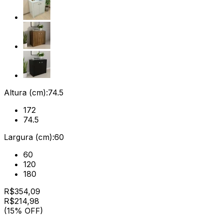
Altura (cm):
74.5
172
74.5
Largura (cm):
60
60
120
180
R$
354,09
R$
214
,
98
(15% OFF)