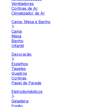
Ventiladores
Cortinas de Ar
Climatizador de Ar
Cama, Mesa e Banho
Cama
Mesa
Banho
Infantil
Decoração
Espelhos
Tapetes
Quadros
Cortinas
Papel de Parede
Eletrodomésticos
Geladeira
Fogão