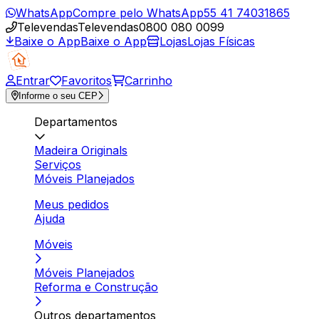
WhatsApp
Compre pelo WhatsApp
55 41 74031865
Televendas
Televendas
0800 080 0099
Baixe o App
Baixe o App
Lojas
Lojas Físicas
Entrar
Favoritos
Carrinho
Informe o seu CEP
Departamentos
Madeira Originals
Serviços
Móveis Planejados
Meus pedidos
Ajuda
Móveis
Móveis Planejados
Reforma e Construção
Outros departamentos