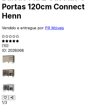
Portas 120cm Connect
Henn
Vendido e entregue por
PR Móveis
(
10
)
ID:
2028068
1/3