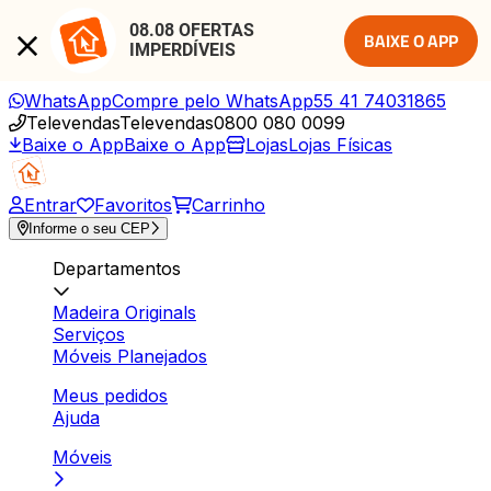
08.08 OFERTAS 
BAIXE O APP
IMPERDÍVEIS
WhatsApp
Compre pelo WhatsApp
55 41 74031865
Televendas
Televendas
0800 080 0099
Baixe o App
Baixe o App
Lojas
Lojas Físicas
Entrar
Favoritos
Carrinho
Informe o seu CEP
Departamentos
Madeira Originals
Serviços
Móveis Planejados
Meus pedidos
Ajuda
Móveis