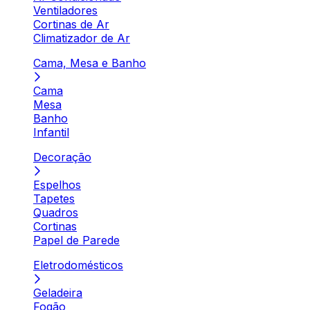
Ventiladores
Cortinas de Ar
Climatizador de Ar
Cama, Mesa e Banho
Cama
Mesa
Banho
Infantil
Decoração
Espelhos
Tapetes
Quadros
Cortinas
Papel de Parede
Eletrodomésticos
Geladeira
Fogão