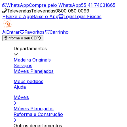
WhatsApp
Compre pelo WhatsApp
55 41 74031865
Televendas
Televendas
0800 080 0099
Baixe o App
Baixe o App
Lojas
Lojas Físicas
Entrar
Favoritos
Carrinho
Informe o seu CEP
Departamentos
Madeira Originals
Serviços
Móveis Planejados
Meus pedidos
Ajuda
Móveis
Móveis Planejados
Reforma e Construção
Outros departamentos