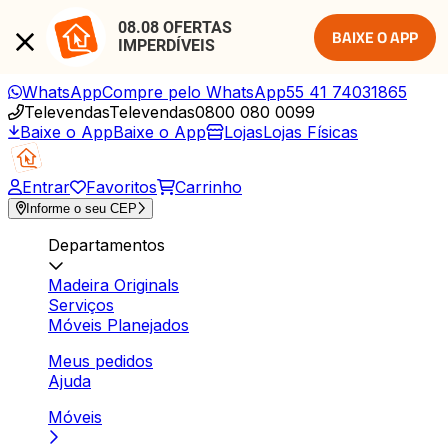
08.08 OFERTAS 
BAIXE O APP
IMPERDÍVEIS
WhatsApp
Compre pelo WhatsApp
55 41 74031865
Televendas
Televendas
0800 080 0099
Baixe o App
Baixe o App
Lojas
Lojas Físicas
Entrar
Favoritos
Carrinho
Informe o seu CEP
Departamentos
Madeira Originals
Serviços
Móveis Planejados
Meus pedidos
Ajuda
Móveis