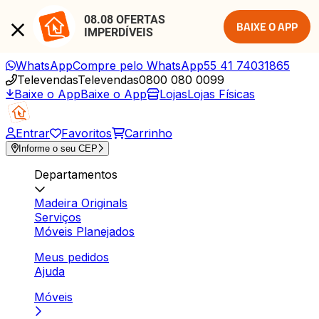
08.08 OFERTAS 
BAIXE O APP
IMPERDÍVEIS
WhatsApp
Compre pelo WhatsApp
55 41 74031865
Televendas
Televendas
0800 080 0099
Baixe o App
Baixe o App
Lojas
Lojas Físicas
Entrar
Favoritos
Carrinho
Informe o seu CEP
Departamentos
Madeira Originals
Serviços
Móveis Planejados
Meus pedidos
Ajuda
Móveis