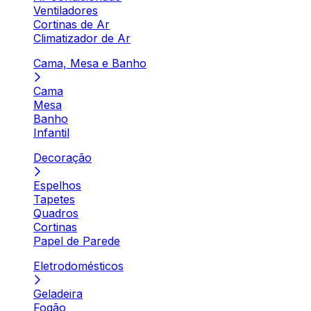
Ventiladores
Cortinas de Ar
Climatizador de Ar
Cama, Mesa e Banho
Cama
Mesa
Banho
Infantil
Decoração
Espelhos
Tapetes
Quadros
Cortinas
Papel de Parede
Eletrodomésticos
Geladeira
Fogão