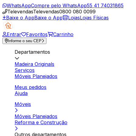
WhatsApp
Compre pelo WhatsApp
55 41 74031865
Televendas
Televendas
0800 080 0099
Baixe o App
Baixe o App
Lojas
Lojas Físicas
Entrar
Favoritos
Carrinho
Informe o seu CEP
Departamentos
Madeira Originals
Serviços
Móveis Planejados
Meus pedidos
Ajuda
Móveis
Móveis Planejados
Reforma e Construção
Outros departamentos