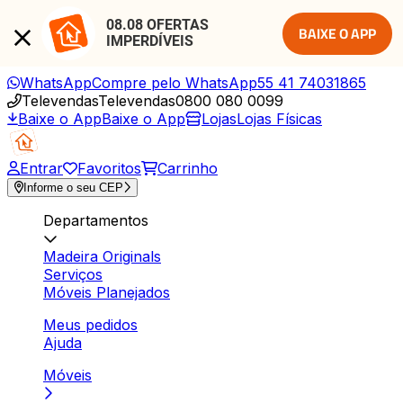
08.08 OFERTAS 
BAIXE O APP
IMPERDÍVEIS
WhatsApp
Compre pelo WhatsApp
55 41 74031865
Televendas
Televendas
0800 080 0099
Baixe o App
Baixe o App
Lojas
Lojas Físicas
Entrar
Favoritos
Carrinho
Informe o seu CEP
Departamentos
Madeira Originals
Serviços
Móveis Planejados
Meus pedidos
Ajuda
Móveis