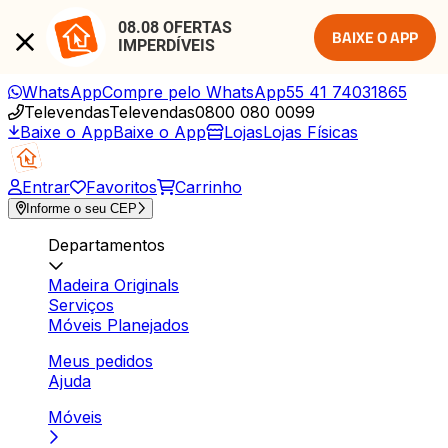
08.08 OFERTAS 
BAIXE O APP
IMPERDÍVEIS
WhatsApp
Compre pelo WhatsApp
55 41 74031865
Televendas
Televendas
0800 080 0099
Baixe o App
Baixe o App
Lojas
Lojas Físicas
Entrar
Favoritos
Carrinho
Informe o seu CEP
Departamentos
Madeira Originals
Serviços
Móveis Planejados
Meus pedidos
Ajuda
Móveis