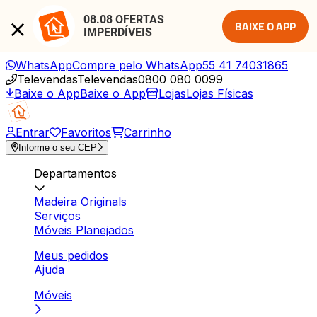
08.08 OFERTAS 
BAIXE O APP
IMPERDÍVEIS
WhatsApp
Compre pelo WhatsApp
55 41 74031865
Televendas
Televendas
0800 080 0099
Baixe o App
Baixe o App
Lojas
Lojas Físicas
Entrar
Favoritos
Carrinho
Informe o seu CEP
Departamentos
Madeira Originals
Serviços
Móveis Planejados
Meus pedidos
Ajuda
Móveis