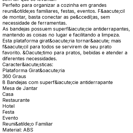
Perfeito para organizar a cozinha em grandes
reuni&otilde;es familiares, festas, eventos. F&aacute;cil
de montar, basta conectar as pe&ccedil;as, sem
necessidade de ferramentas.
As bandejas possuem superf&iacute;cie antiderrapantes,
mantendo as coisas no lugar e facilitando a limpeza.
Esta plataforma girat&oacute;ria tornar&aacute; mais
f&aacute;cil para todos se servirem de seu prato
favorito. &Oacute;timo para pratos, bebidas e atender a
diferentes necessidades.
Caracter&iacute;sticas:
Plataforma Girat&oacute;ria
360 Graus
8 Bandejas com superf&iacute;cie antiderrapante
Mesa de Jantar
Casa
Restaurante
Hotel
Festa
Evento
Reuni&atilde;o Familiar
Material: ABS