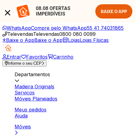
08.08 OFERTAS 
BAIXE O APP
IMPERDÍVEIS
WhatsApp
Compre pelo WhatsApp
55 41 74031865
Televendas
Televendas
0800 080 0099
Baixe o App
Baixe o App
Lojas
Lojas Físicas
Entrar
Favoritos
Carrinho
Informe o seu CEP
Departamentos
Madeira Originals
Serviços
Móveis Planejados
Meus pedidos
Ajuda
Móveis