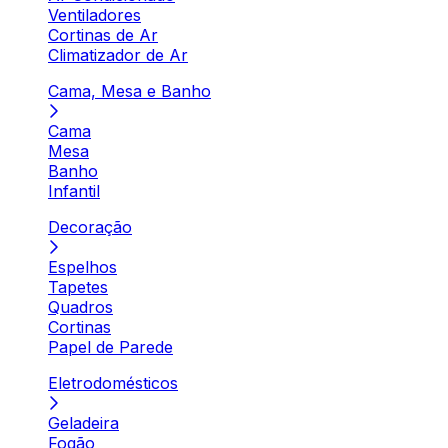
Ventiladores
Cortinas de Ar
Climatizador de Ar
Cama, Mesa e Banho
Cama
Mesa
Banho
Infantil
Decoração
Espelhos
Tapetes
Quadros
Cortinas
Papel de Parede
Eletrodomésticos
Geladeira
Fogão