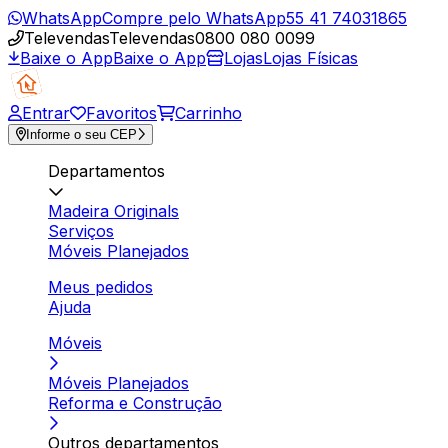
WhatsApp
Compre pelo WhatsApp
55 41 74031865
Televendas
Televendas
0800 080 0099
Baixe o App
Baixe o App
Lojas
Lojas Físicas
Entrar
Favoritos
Carrinho
Informe o seu CEP
Departamentos
Madeira Originals
Serviços
Móveis Planejados
Meus pedidos
Ajuda
Móveis
Móveis Planejados
Reforma e Construção
Outros departamentos