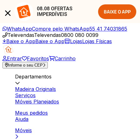
08.08 OFERTAS 
BAIXE O APP
IMPERDÍVEIS
WhatsApp
Compre pelo WhatsApp
55 41 74031865
Televendas
Televendas
0800 080 0099
Baixe o App
Baixe o App
Lojas
Lojas Físicas
Entrar
Favoritos
Carrinho
Informe o seu CEP
Departamentos
Madeira Originals
Serviços
Móveis Planejados
Meus pedidos
Ajuda
Móveis