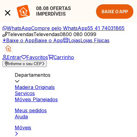
08.08 OFERTAS 
BAIXE O APP
IMPERDÍVEIS
WhatsApp
Compre pelo WhatsApp
55 41 74031865
Televendas
Televendas
0800 080 0099
Baixe o App
Baixe o App
Lojas
Lojas Físicas
Entrar
Favoritos
Carrinho
Informe o seu CEP
Departamentos
Madeira Originals
Serviços
Móveis Planejados
Meus pedidos
Ajuda
Móveis