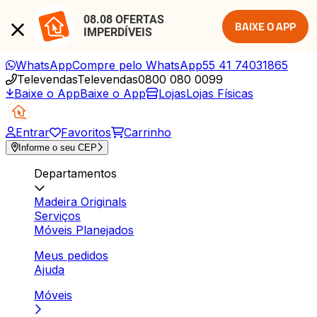
08.08 OFERTAS 
BAIXE O APP
IMPERDÍVEIS
WhatsApp
Compre pelo WhatsApp
55 41 74031865
Televendas
Televendas
0800 080 0099
Baixe o App
Baixe o App
Lojas
Lojas Físicas
Entrar
Favoritos
Carrinho
Informe o seu CEP
Departamentos
Madeira Originals
Serviços
Móveis Planejados
Meus pedidos
Ajuda
Móveis